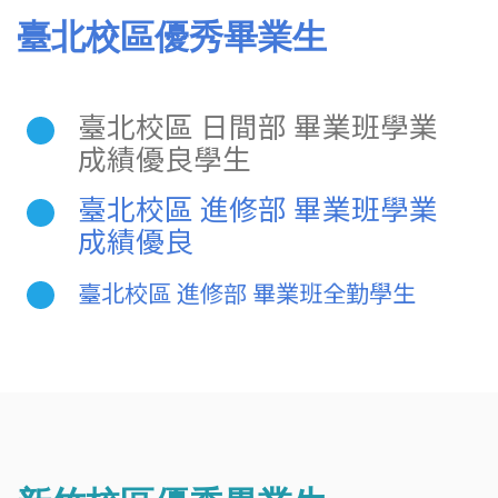
臺北校區優秀畢業生
臺北校區 日間部 畢業班學業
成績優良學生
臺北校區 進修部 畢業班學業
成績優良
臺北校區 進修部 畢業班全勤學生