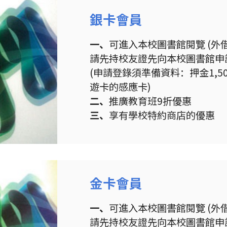
銀卡會員
一、
可進入本校圖書館閱覽 (外
請先持校友證先向本校圖書館申
(申請登錄須準備資料：押金1,
遊卡的感應卡)
二、
推廣教育班9折優惠
三、
享有學校特約商店的優惠
金卡會員
一、
可進入本校圖書館閱覽 (外
請先持校友證先向本校圖書館申