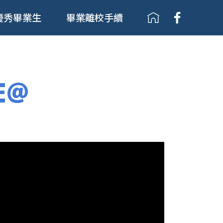
優秀畢業生
畢業離校手續
E@