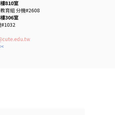
樓810室
育組 分機#2608
樓306室
#1032
cute.edu.tw
<<