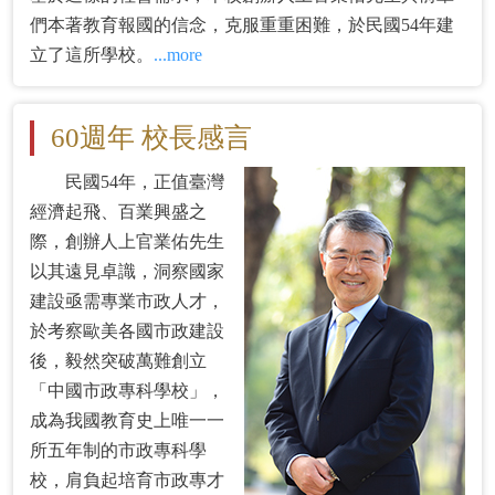
們本著教育報國的信念，克服重重困難，於民國54年建
立了這所學校。
...more
60週年 校長感言
民國54年，正值臺灣
經濟起飛、百業興盛之
際，創辦人上官業佑先生
以其遠見卓識，洞察國家
建設亟需專業市政人才，
於考察歐美各國市政建設
後，毅然突破萬難創立
「中國市政專科學校」，
成為我國教育史上唯一一
所五年制的市政專科學
校，肩負起培育市政專才